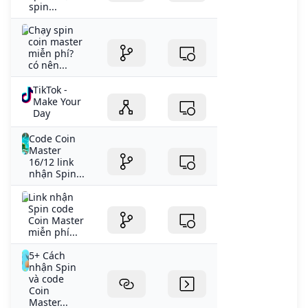
spin...
Chạy spin
coin master
miễn phí?
có nên...
TikTok -
Make Your
Day
Code Coin
Master
16/12 link
nhận Spin...
Link nhận
Spin code
Coin Master
miễn phí...
5+ Cách
nhận Spin
và code
Coin
Master...