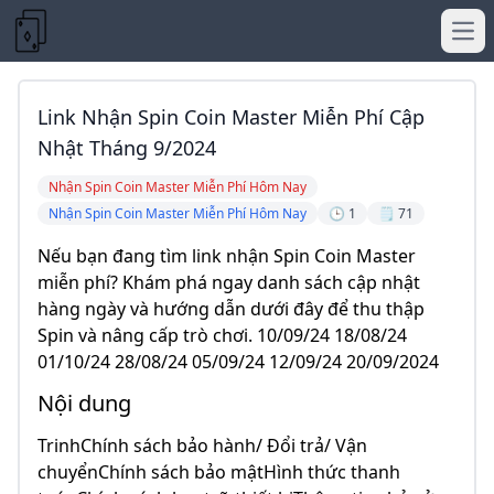
Ope
Link Nhận Spin Coin Master Miễn Phí Cập
Nhật Tháng 9/2024
Nhận Spin Coin Master Miễn Phí Hôm Nay
Nhận Spin Coin Master Miễn Phí Hôm Nay
🕒 1
🗒️ 71
Nếu bạn đang tìm link nhận Spin Coin Master
miễn phí? Khám phá ngay danh sách cập nhật
hàng ngày và hướng dẫn dưới đây để thu thập
Spin và nâng cấp trò chơi. 10/09/24 18/08/24
01/10/24 28/08/24 05/09/24 12/09/24 20/09/2024
Nội dung
TrinhChính sách bảo hành/ Đổi trả/ Vận
chuyểnChính sách bảo mậtHình thức thanh