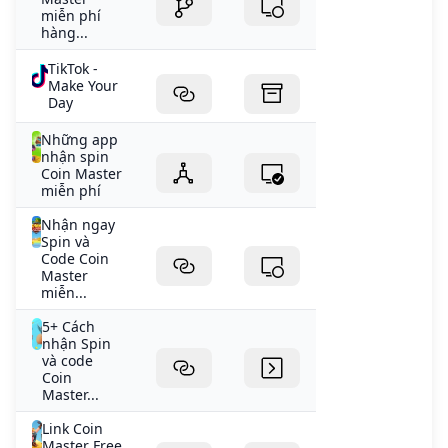
miễn phí
hàng...
TikTok -
Make Your
Day
Những app
nhận spin
Coin Master
miễn phí
Nhận ngay
Spin và
Code Coin
Master
miễn...
5+ Cách
nhận Spin
và code
Coin
Master...
Link Coin
Master Free