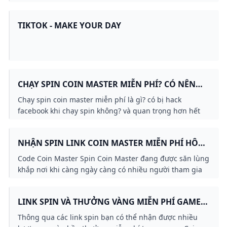
game Coin Master - Game hành động kêt hợp xây dựng
cực hấp dẫn.
TIKTOK - MAKE YOUR DAY
CHẠY SPIN COIN MASTER MIỄN PHÍ? CÓ NÊN
CHẠY SPIN KHÔNG? - POLYXGO
Chạy spin coin master miễn phí là gì? có bị hack
facebook khi chạy spin không? và quan trọng hơn hết
chạy spin coin master là gì?
NHẬN SPIN LINK COIN MASTER MIỄN PHÍ HÔM
NAY NGÀY 25/1
Code Coin Master Spin Coin Master đang được săn lùng
khắp nơi khi càng ngày càng có nhiều người tham gia
vào trò chơi này. Cùng nhận code coin master 25/1 tại
Mọt Game.
LINK SPIN VÀ THƯỞNG VÀNG MIỄN PHÍ GAME
COIN MASTER - 01/2024
Thông qua các link spin bạn có thể nhận được nhiều