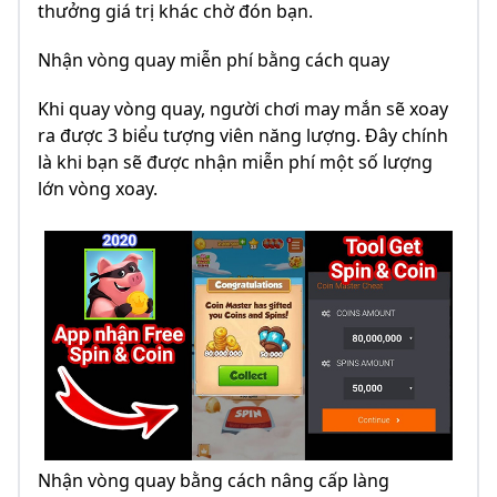
thưởng giá trị khác chờ đón bạn.
Nhận vòng quay miễn phí bằng cách quay
Khi quay vòng quay, người chơi may mắn sẽ xoay
ra được 3 biểu tượng viên năng lượng. Đây chính
là khi bạn sẽ được nhận miễn phí một số lượng
lớn vòng xoay.
Nhận vòng quay bằng cách nâng cấp làng