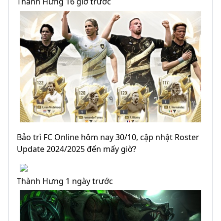
Thành Hưng 16 giờ trước
Bảo trì FC Online hôm nay 30/10, cập nhật Roster
Update 2024/2025 đến mấy giờ?
Thành Hưng 1 ngày trước