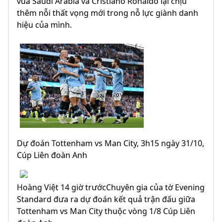
vua Saudi Arabia và Cristiano Ronaldo lại chịu
thêm nỗi thất vọng mới trong nỗ lực giành danh
hiệu của mình.
Dự đoán Tottenham vs Man City, 3h15 ngày 31/10,
Cúp Liên đoàn Anh
Hoàng Việt 14 giờ trướcChuyên gia của tờ Evening
Standard đưa ra dự đoán kết quả trận đấu giữa
Tottenham vs Man City thuộc vòng 1/8 Cúp Liên