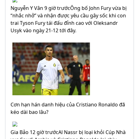
Nguyễn Y Vân 9 giờ trướcÔng bố John Fury vừa bị
“nhắc nhở” và nhận được yêu cầu gây sốc khi con
trai Tyson Fury tái đấu đỉnh cao với Oleksandr
Usyk vào ngày 21-12 tới đây.
Cơn hạn hán danh hiệu của Cristiano Ronaldo đã
kéo dài bao lâu?
Gia Bảo 12 giờ trướcAl Nassr bị loại khỏi Cúp Nhà