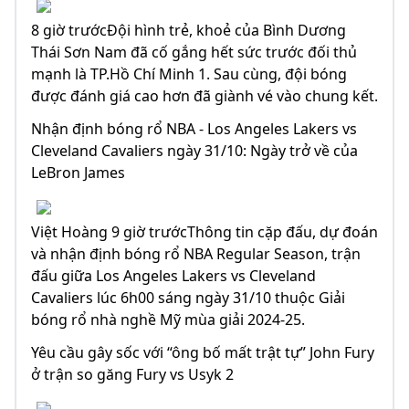
8 giờ trướcĐội hình trẻ, khoẻ của Bình Dương
Thái Sơn Nam đã cố gắng hết sức trước đối thủ
mạnh là TP.Hồ Chí Minh 1. Sau cùng, đội bóng
được đánh giá cao hơn đã giành vé vào chung kết.
Nhận định bóng rổ NBA - Los Angeles Lakers vs
Cleveland Cavaliers ngày 31/10: Ngày trở về của
LeBron James
Việt Hoàng 9 giờ trướcThông tin cặp đấu, dự đoán
và nhận định bóng rổ NBA Regular Season, trận
đấu giữa Los Angeles Lakers vs Cleveland
Cavaliers lúc 6h00 sáng ngày 31/10 thuộc Giải
bóng rổ nhà nghề Mỹ mùa giải 2024-25.
Yêu cầu gây sốc với “ông bố mất trật tự” John Fury
ở trận so găng Fury vs Usyk 2