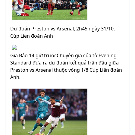
Dự đoán Preston vs Arsenal, 2h45 ngày 31/10,
Cúp Liên đoàn Anh
Gia Bảo 14 giờ trướcChuyên gia của tờ Evening
Standard đưa ra dự đoán kết quả trận đấu giữa
Preston vs Arsenal thuộc vòng 1/8 Cúp Liên đoàn
Anh.