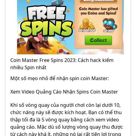
Coin Master Free Spins 2023: Cách hack kiếm
nhiều Spin nhất
Một số mẹo nhỏ để nhận spin coin Master:
Xem Video Quảng Cáo Nhận Spins Coin Master
Khi số vòng quay của người chơi còn lại dưới 10,
chức năng này sẽ được kích hoạt. Bạn có thể thu
thập tối đa là 5 vòng quay bằng cách xem video
quảng cáo. Mặc dù số lượng vòng quay thu được
từ cách này khá ít, những nó lại rất tiện lợi trong