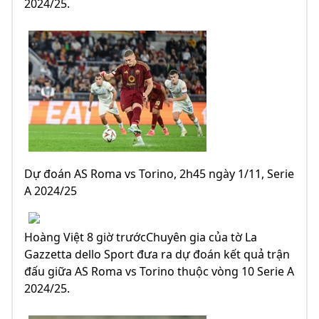
2024/25.
Dự đoán AS Roma vs Torino, 2h45 ngày 1/11, Serie
A 2024/25
Hoàng Việt 8 giờ trướcChuyên gia của tờ La
Gazzetta dello Sport đưa ra dự đoán kết quả trận
đấu giữa AS Roma vs Torino thuộc vòng 10 Serie A
2024/25.