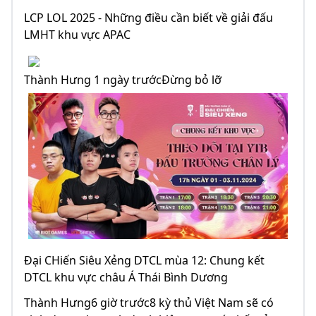
LCP LOL 2025 - Những điều cần biết về giải đấu
LMHT khu vực APAC
Thành Hưng 1 ngày trướcĐừng bỏ lỡ
Đại CHiến Siêu Xẻng DTCL mùa 12: Chung kết
DTCL khu vực châu Á Thái Bình Dương
Thành Hưng6 giờ trước8 kỳ thủ Việt Nam sẽ có