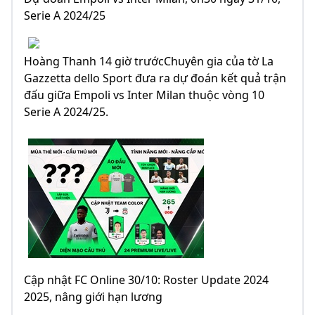
Serie A 2024/25
Hoàng Thanh 14 giờ trướcChuyên gia của tờ La
Gazzetta dello Sport đưa ra dự đoán kết quả trận
đấu giữa Empoli vs Inter Milan thuộc vòng 10
Serie A 2024/25.
Cập nhật FC Online 30/10: Roster Update 2024
2025, nâng giới hạn lương