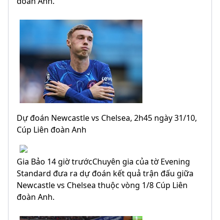
đoàn Anh.
Dự đoán Newcastle vs Chelsea, 2h45 ngày 31/10,
Cúp Liên đoàn Anh
Gia Bảo 14 giờ trướcChuyên gia của tờ Evening
Standard đưa ra dự đoán kết quả trận đấu giữa
Newcastle vs Chelsea thuộc vòng 1/8 Cúp Liên
đoàn Anh.