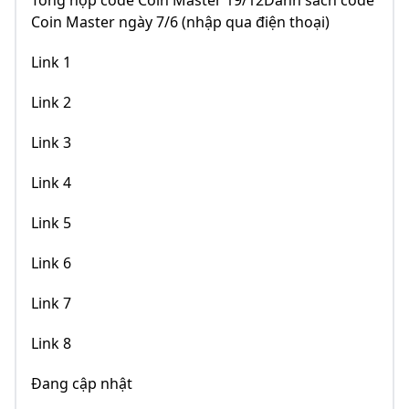
Tổng hợp code Coin Master 19/12Danh sách code
Coin Master ngày 7/6 (nhập qua điện thoại)
Link 1
Link 2
Link 3
Link 4
Link 5
Link 6
Link 7
Link 8
Đang cập nhật