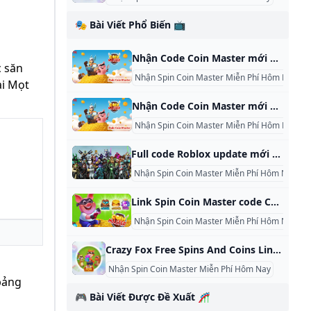
🎭 Bài Viết Phổ Biến 📺
Nhận Code Coin Master mới nhất hôm nay 21/08/2024 Nguyễn Kim Blog Cách nhận spin miễn phí, 1000 spin link mới nhất, coin master free spin, code coin master tháng 8/2024, thưởng vàng miễn phí cập nhật mới nhất hàng ngày. TP.HCMHà NộiBình DươngHải PhòngĐồng NaiQuảng NinhBà Rịa - Vũng TàuThái NguyênLâm ĐồngPhú ThọBình ThuậnNam ĐịnhTiền GiangThanh HóaBến TreNghệ AnVĩnh LongThừa Thiên HuếTrà VinhĐà NẵngAn GiangQuảng NgãiCần ThơBình ĐịnhKiên GiangGia LaiBạc LiêuĐắk LắkCà MauKhánh HòaBắc GiangBắc KạnBắc NinhBình PhướcCao BằngHà GiangHà NamHà TĩnhHải DươngHậu GiangHòa BìnhHưng YênKon TumLai ChâuLạng SơnLào CaiLong AnNinh BìnhNinh ThuậnPhú YênQuảng BìnhQuảng NamQuảng TrịSóc TrăngSơn LaTây NinhThái BìnhTuyên QuangVĩnh PhúcYên BáiĐắk NôngĐiện BiênĐồng Tháp
c săn
Nhận Spin Coin Master Miễn Phí Hôm Nay
ại Mọt
Nhận Code Coin Master mới nhất hôm nay 21/08/2024 Nguyễn Kim Blog Cách nhận spin miễn phí, 1000 spin link mới nhất, coin master free spin, code coin master tháng 8/2024, thưởng vàng miễn phí cập nhật mới nhất hàng ngày. TP.HCMHà NộiBình DươngHải PhòngĐồng NaiQuảng NinhBà Rịa - Vũng TàuThái NguyênLâm ĐồngPhú ThọBình ThuậnNam ĐịnhTiền GiangThanh HóaBến TreNghệ AnVĩnh LongThừa Thiên HuếTrà VinhĐà NẵngAn GiangQuảng NgãiCần ThơBình ĐịnhKiên GiangGia LaiBạc LiêuĐắk LắkCà MauKhánh HòaBắc GiangBắc KạnBắc NinhBình PhướcCao BằngHà GiangHà NamHà TĩnhHải DươngHậu GiangHòa BìnhHưng YênKon TumLai ChâuLạng SơnLào CaiLong AnNinh BìnhNinh ThuậnPhú YênQuảng BìnhQuảng NamQuảng TrịSóc TrăngSơn LaTây NinhThái BìnhTuyên QuangVĩnh PhúcYên BáiĐắk NôngĐiện BiênĐồng Tháp
Nhận Spin Coin Master Miễn Phí Hôm Nay
Full code Roblox update mới nhất 03/2025 nhận Robux miễn phí Tổng hợp code Roblox mới nhất 2025. Đồng thời, hướng dẫn cách nhập code Roblox, Robux 10,000 miễn phí trong game Roblox đơn giản nhất Vân Phạm Ngày đăng: 01/02/2024-Cập nhật: 01/01/2025 Roblox hiện đang thu về lượng người chơi cực khủng mỗi ngày, bởi đây là tựa game nhập vai đỉnh cao. Gần đây nhất, game lại tiếp tục cập nhật code Roblox mới nhất 2025 nhận tiền Robux giúp game thủ có thể trải nghiệm tốt hơn.
Nhận Spin Coin Master Miễn Phí Hôm Nay
Link Spin Coin Master code Coin Master free mới nhất 15/03/2025 Tổng hợp link Spin Coin Master 2025 mới nhất hôm nay. Xem các cách nhận spin link Coin Master free thưởng 1000 vàng new giá trị Vân Phạm Ngày đăng: 15/01/2025-Cập nhật: 06/03/2025 Link spin Coin Master mới nhất 2025 là một lợi ích quan trọng được game thủ săn tìm cực cao. Chúng giúp người chơi nhận được lượt quay giá trị mở ra nhiều phần thưởng vàng, lượt tấn công các nhà khác để giành chiến lợi phẩm.
Nhận Spin Coin Master Miễn Phí Hôm Nay
Crazy Fox Free Spins And Coins Link (March 2025) - Rezor Tricks Crazy Fox free spins offers numerous rewards to the players. Its gameplay is quite interesting. But for new players, this game can be confusing at times. Get latest update of Crazy Fox free spins ByRezor Tricks - March 19, 20251731954In case the new players wonder, the Crazy Fox game was formerly known as Crazy Coin. The game was also popular then, so some players still try to get rewards by searching for Crazy Coin Free Spins.
Nhận Spin Coin Master Miễn Phí Hôm Nay
bảng
🎮 Bài Viết Được Đề Xuất 🎢