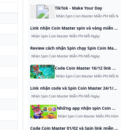
TikTok - Make Your Day
Nhận Spin Coin Master Miễn Phí Mỗi Ngày
Link nhận Coin Master spin và vàng miễn phí ngày 23 tháng 10 mỗi ngày - PolyXGO Coin Master miễn phí vòng quay và vàng hôm nay ngày 23 tháng 10 Liên kết nhận spin được cập nhật mới mỗi ngày Game / Bởi An Nhiên Nếu bạn thắc mắc nhận spin coin master miễn phí ở đâu? hãy bookmark trang này lại nhé, tất cả link nhận spin Coin Master và vàng miễn phí hàng ngày đều tổng hợp trực tiếp từ nhà phát hành game Moon Active.
Nhận Spin Coin Master Miễn Phí Mỗi Ngày
Review cách nhận Spin chạy Spin Coin Master miễn phí hàng ngày Tập hợp về cách nhận Spin, chạy Spin Coin Master miễn phí hàng ngày là ý tưởng trong nội dung hôm nay của chúng tôi Đấu Trường Ma Thuật. Tháng Một 14, 2023admindtmt Bài viết sẽ hướng dẫn bạn nhận Free Spin miễn phí mỗi ngày, càng nhiều Spin sẽ tăng cơ hội “phá nhà” những người bạn nhiều hơn, có nhiều vàng để xây dựng và khiên bảo vệ nhà bạn.
Nhận Spin Coin Master Miễn Phí Mỗi Ngày
Code Coin Master 16/12 link nhận Spin Coin Master miễn phí mới nhất Tổng hợp Coin Master Code 2023 hôm nay 16/12. Người chơi truy cập các đường link phía dưới cập nhật bởi webthethao.vn để nhận lượt Spin miễn phí. Thành Hưngthứ bảy 16-12-2023 6:00:00 +07:000 bình luận|Tổng hợp Coin Master Code 2023 hôm nay 16/12. Người chơi truy cập các đường link phía dưới cập nhật bởi webthethao.vn để nhận lượt Spin miễn phí.Quảng cáo Chức năng chính trong tựa game Coin Master – vòng quay vui nhộn chính là Spin (quay), người chơi có thể Spin (quay) ra các chức năng như: Búa sét, Khiên, Vàng và Đào trộm để xây dựng các công trình, tích vàng và tấn công nhà của bạn bè.
Nhận Spin Coin Master Miễn Phí Mỗi Ngày
Link nhận code và Spin Coin Master 24/1/2024 miễn phí mới nhất Tổng hợp code coin master 24/1 mới nhất giúp bạn nhận hàng ngàn lượt spin và xu miễn phí để xây dựng ngôi làng trở nên mạnh mẽ. Truy cập Mọt Game và nhận ngay hôm nay. Hoàng Phúc
Nhận Spin Coin Master Miễn Phí Mỗi Ngày
Những app nhận spin Coin Master miễn phí Với những ứng dụng nhận spin miễn phí mà chúng tôi giới thiệu, bạn sẽ không còn phải lo lắng về việc thiếu lượt quay khi chơi Coin Master. Trong trò chơi Coin Master, “nhận spin free” là một tính năng cho phép người chơi nhận thêm các lượt quay (spins) mà không cần phải trả phí. Các lượt quay này được sử dụng để quay một chiếc máy slot trong game, giúp người chơi có cơ hội kiếm được tiền, tấn công các làng của người chơi khác, bảo vệ làng của mình hoặc có được các món quà khác.
Nhận Spin Coin Master Miễn Phí Hôm Nay
Code Coin Master 01/02 và Spin link miễn phí mới nhất hôm nay Code Coin Master 01/02 và Spin link miễn phí mới nhất hôm nay, nhận ngay kẻo lỡ. Đừng quên follow Mọt Game để cập nhật và nhận thêm code mỗi ngày nhé. Hoàng Phúc