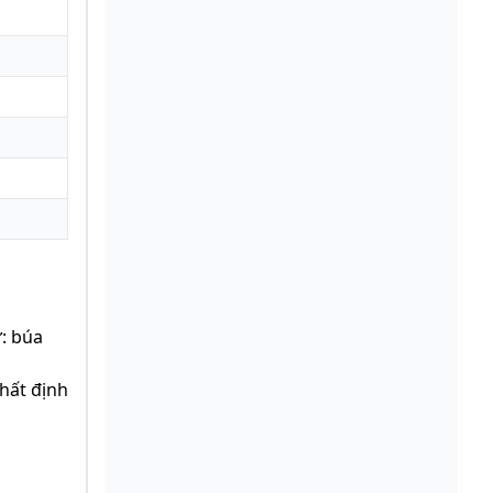
: búa
hất định