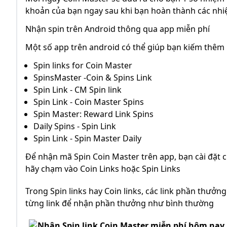
khoản của bạn ngay sau khi bạn hoàn thành các nhi
Nhận spin trên Android thông qua app miễn phí
Một số app trên android có thể giúp bạn kiếm thêm 
Spin links for Coin Master
SpinsMaster -Coin & Spins Link
Spin Link - CM Spin link
Spin Link - Coin Master Spins
Spin Master: Reward Link Spins
Daily Spins - Spin Link
Spin Link - Spin Master Daily
Để nhận mã Spin Coin Master trên app, bạn cài đặt ch
hãy chạm vào Coin Links hoặc Spin Links
Trong Spin links hay Coin links, các link phần thưở
từng link để nhận phần thưởng như bình thường