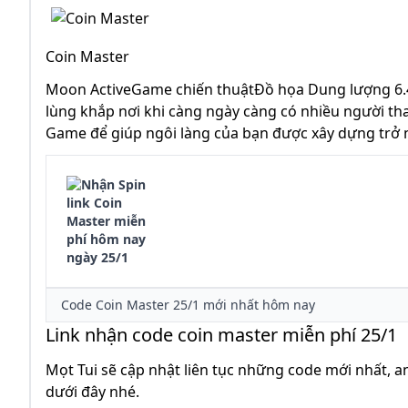
Coin Master
Moon ActiveGame chiến thuậtĐồ họa Dung lượng 6.4
lùng khắp nơi khi càng ngày càng có nhiều người tha
Game để giúp ngôi làng của bạn được xây dựng trở
Code Coin Master 25/1 mới nhất hôm nay
Link nhận code coin master miễn phí 25/1
Mọt Tui sẽ cập nhật liên tục những code mới nhất,
dưới đây nhé.