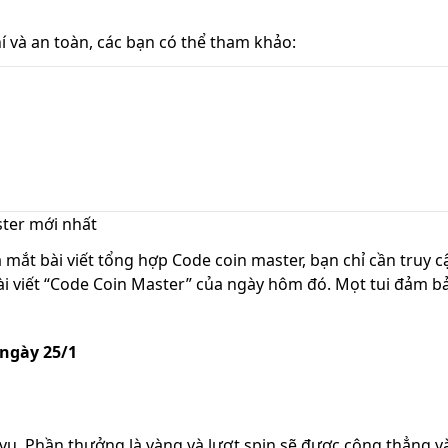
 và an toàn, các bạn có thể tham khảo:
ter mới nhất
ắt bài viết tổng hợp Code coin master, bạn chỉ cần truy c
i viết “Code Coin Master” của ngày hôm đó. Mọt tui đảm bả
vụ. Phần thưởng là vàng và lượt spin sẽ được cộng thẳng và