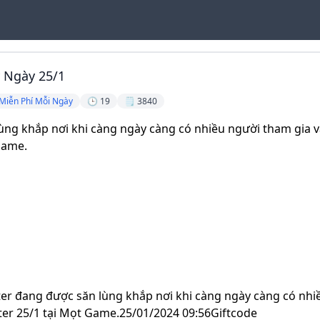
 Ngày 25/1
Miễn Phí Mỗi Ngày
🕒 19
🗒️ 3840
ùng khắp nơi khi càng ngày càng có nhiều người tham gia v
Game.
ter đang được săn lùng khắp nơi khi càng ngày càng có nhi
ter 25/1 tại Mọt Game.25/01/2024 09:56Giftcode