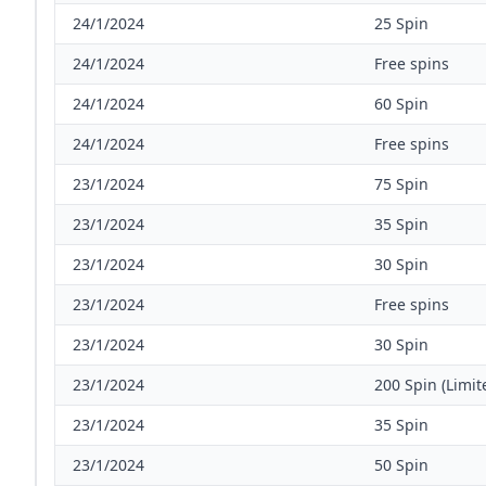
24/1/2024
25 Spin
24/1/2024
Free spins
24/1/2024
60 Spin
24/1/2024
Free spins
23/1/2024
75 Spin
23/1/2024
35 Spin
23/1/2024
30 Spin
23/1/2024
Free spins
23/1/2024
30 Spin
23/1/2024
200 Spin (Limit
23/1/2024
35 Spin
23/1/2024
50 Spin