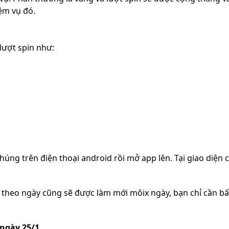
ệm vụ đó.
lượt spin như:
úng trên điện thoại android rồi mở app lên. Tại giao diện c
ng theo ngày cũng sẽ được làm mới môix ngày, bạn chỉ cần b