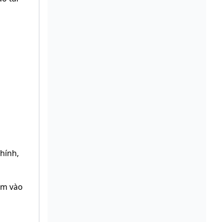
hính,
ấm vào