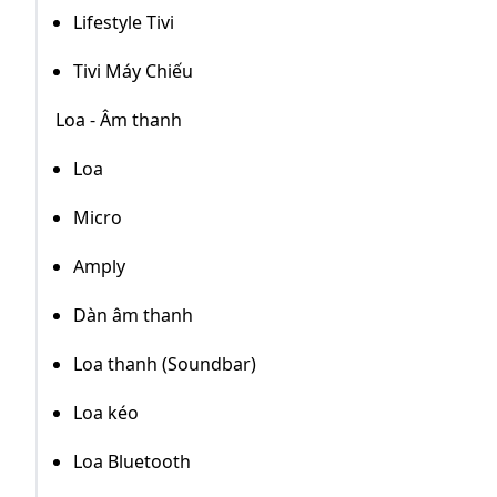
Lifestyle Tivi
Tivi Máy Chiếu
Loa - Âm thanh
Loa
Micro
Amply
Dàn âm thanh
Loa thanh (Soundbar)
Loa kéo
Loa Bluetooth