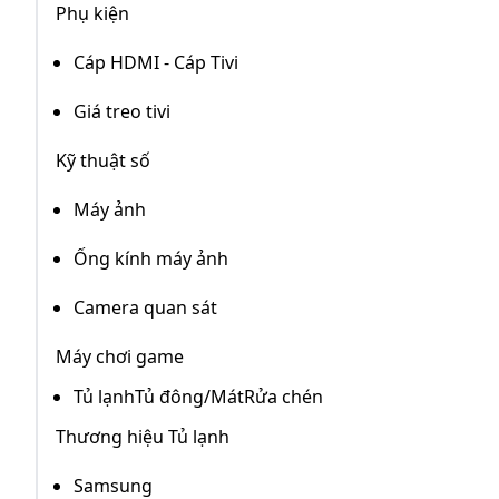
Phụ kiện
Cáp HDMI - Cáp Tivi
Giá treo tivi
Kỹ thuật số
Máy ảnh
Ống kính máy ảnh
Camera quan sát
Máy chơi game
Tủ lạnhTủ đông/MátRửa chén
Thương hiệu Tủ lạnh
Samsung