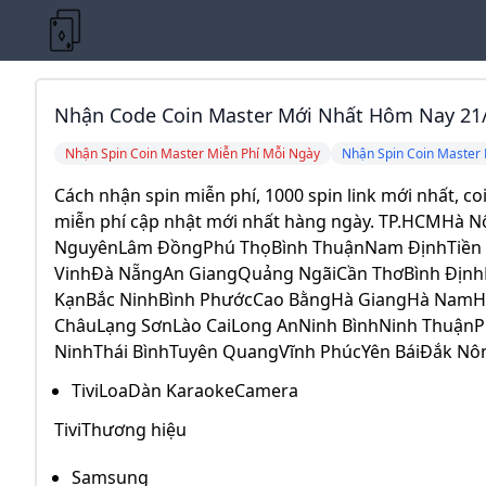
Nhận Code Coin Master Mới Nhất Hôm Nay 21
Nhận Spin Coin Master Miễn Phí Mỗi Ngày
Nhận Spin Coin Master 
Cách nhận spin miễn phí, 1000 spin link mới nhất, c
miễn phí cập nhật mới nhất hàng ngày. TP.HCMHà 
NguyênLâm ĐồngPhú ThọBình ThuậnNam ĐịnhTiền 
VinhĐà NẵngAn GiangQuảng NgãiCần ThơBình ĐịnhK
KạnBắc NinhBình PhướcCao BằngHà GiangHà NamH
ChâuLạng SơnLào CaiLong AnNinh BìnhNinh Thuận
NinhThái BìnhTuyên QuangVĩnh PhúcYên BáiĐắk Nô
TiviLoaDàn KaraokeCamera
TiviThương hiệu
Samsung