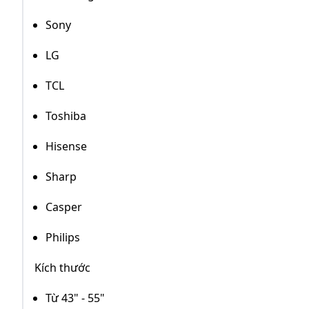
Sony
LG
TCL
Toshiba
Hisense
Sharp
Casper
Philips
Kích thước
Từ 43" - 55"