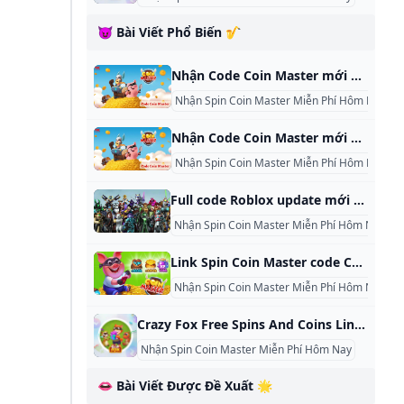
😈 Bài Viết Phổ Biến 🎷
Nhận Code Coin Master mới nhất hôm nay 21/08/2024 Nguyễn Kim Blog Cách nhận spin miễn phí, 1000 spin link mới nhất, coin master free spin, code coin master tháng 8/2024, thưởng vàng miễn phí cập nhật mới nhất hàng ngày. TP.HCMHà NộiBình DươngHải PhòngĐồng NaiQuảng NinhBà Rịa - Vũng TàuThái NguyênLâm ĐồngPhú ThọBình ThuậnNam ĐịnhTiền GiangThanh HóaBến TreNghệ AnVĩnh LongThừa Thiên HuếTrà VinhĐà NẵngAn GiangQuảng NgãiCần ThơBình ĐịnhKiên GiangGia LaiBạc LiêuĐắk LắkCà MauKhánh HòaBắc GiangBắc KạnBắc NinhBình PhướcCao BằngHà GiangHà NamHà TĩnhHải DươngHậu GiangHòa BìnhHưng YênKon TumLai ChâuLạng SơnLào CaiLong AnNinh BìnhNinh ThuậnPhú YênQuảng BìnhQuảng NamQuảng TrịSóc TrăngSơn LaTây NinhThái BìnhTuyên QuangVĩnh PhúcYên BáiĐắk NôngĐiện BiênĐồng Tháp
Nhận Spin Coin Master Miễn Phí Hôm Nay
Nhận Code Coin Master mới nhất hôm nay 21/08/2024 Nguyễn Kim Blog Cách nhận spin miễn phí, 1000 spin link mới nhất, coin master free spin, code coin master tháng 8/2024, thưởng vàng miễn phí cập nhật mới nhất hàng ngày. TP.HCMHà NộiBình DươngHải PhòngĐồng NaiQuảng NinhBà Rịa - Vũng TàuThái NguyênLâm ĐồngPhú ThọBình ThuậnNam ĐịnhTiền GiangThanh HóaBến TreNghệ AnVĩnh LongThừa Thiên HuếTrà VinhĐà NẵngAn GiangQuảng NgãiCần ThơBình ĐịnhKiên GiangGia LaiBạc LiêuĐắk LắkCà MauKhánh HòaBắc GiangBắc KạnBắc NinhBình PhướcCao BằngHà GiangHà NamHà TĩnhHải DươngHậu GiangHòa BìnhHưng YênKon TumLai ChâuLạng SơnLào CaiLong AnNinh BìnhNinh ThuậnPhú YênQuảng BìnhQuảng NamQuảng TrịSóc TrăngSơn LaTây NinhThái BìnhTuyên QuangVĩnh PhúcYên BáiĐắk NôngĐiện BiênĐồng Tháp
Nhận Spin Coin Master Miễn Phí Hôm Nay
Full code Roblox update mới nhất 03/2025 nhận Robux miễn phí Tổng hợp code Roblox mới nhất 2025. Đồng thời, hướng dẫn cách nhập code Roblox, Robux 10,000 miễn phí trong game Roblox đơn giản nhất Vân Phạm Ngày đăng: 01/02/2024-Cập nhật: 01/01/2025 Roblox hiện đang thu về lượng người chơi cực khủng mỗi ngày, bởi đây là tựa game nhập vai đỉnh cao. Gần đây nhất, game lại tiếp tục cập nhật code Roblox mới nhất 2025 nhận tiền Robux giúp game thủ có thể trải nghiệm tốt hơn.
Nhận Spin Coin Master Miễn Phí Hôm Nay
Link Spin Coin Master code Coin Master free mới nhất 15/03/2025 Tổng hợp link Spin Coin Master 2025 mới nhất hôm nay. Xem các cách nhận spin link Coin Master free thưởng 1000 vàng new giá trị Vân Phạm Ngày đăng: 15/01/2025-Cập nhật: 06/03/2025 Link spin Coin Master mới nhất 2025 là một lợi ích quan trọng được game thủ săn tìm cực cao. Chúng giúp người chơi nhận được lượt quay giá trị mở ra nhiều phần thưởng vàng, lượt tấn công các nhà khác để giành chiến lợi phẩm.
Nhận Spin Coin Master Miễn Phí Hôm Nay
Crazy Fox Free Spins And Coins Link (March 2025) - Rezor Tricks Crazy Fox free spins offers numerous rewards to the players. Its gameplay is quite interesting. But for new players, this game can be confusing at times. Get latest update of Crazy Fox free spins ByRezor Tricks - March 19, 20251731954In case the new players wonder, the Crazy Fox game was formerly known as Crazy Coin. The game was also popular then, so some players still try to get rewards by searching for Crazy Coin Free Spins.
Nhận Spin Coin Master Miễn Phí Hôm Nay
👄 Bài Viết Được Đề Xuất 🌟